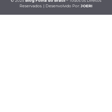
© 2025
Blog Folha do Brasil
– Todos os Direitos
Reservados. | Desenvolvido Por:
JOERI